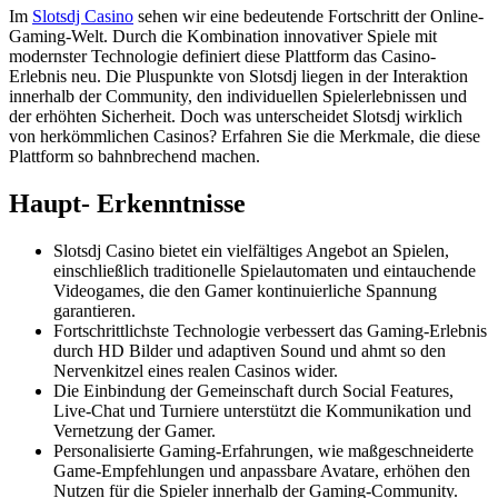
Im
Slotsdj Casino
sehen wir eine bedeutende Fortschritt der Online-
Gaming-Welt. Durch die Kombination innovativer Spiele mit
modernster Technologie definiert diese Plattform das Casino-
Erlebnis neu. Die Pluspunkte von Slotsdj liegen in der Interaktion
innerhalb der Community, den individuellen Spielerlebnissen und
der erhöhten Sicherheit. Doch was unterscheidet Slotsdj wirklich
von herkömmlichen Casinos? Erfahren Sie die Merkmale, die diese
Plattform so bahnbrechend machen.
Haupt- Erkenntnisse
Slotsdj Casino bietet ein vielfältiges Angebot an Spielen,
einschließlich traditionelle Spielautomaten und eintauchende
Videogames, die den Gamer kontinuierliche Spannung
garantieren.
Fortschrittlichste Technologie verbessert das Gaming-Erlebnis
durch HD Bilder und adaptiven Sound und ahmt so den
Nervenkitzel eines realen Casinos wider.
Die Einbindung der Gemeinschaft durch Social Features,
Live-Chat und Turniere unterstützt die Kommunikation und
Vernetzung der Gamer.
Personalisierte Gaming-Erfahrungen, wie maßgeschneiderte
Game-Empfehlungen und anpassbare Avatare, erhöhen den
Nutzen für die Spieler innerhalb der Gaming-Community.