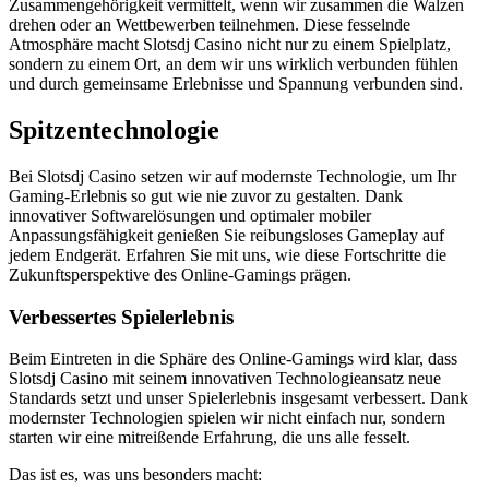
Zusammengehörigkeit vermittelt, wenn wir zusammen die Walzen
drehen oder an Wettbewerben teilnehmen. Diese fesselnde
Atmosphäre macht Slotsdj Casino nicht nur zu einem Spielplatz,
sondern zu einem Ort, an dem wir uns wirklich verbunden fühlen
und durch gemeinsame Erlebnisse und Spannung verbunden sind.
Spitzentechnologie
Bei Slotsdj Casino setzen wir auf modernste Technologie, um Ihr
Gaming-Erlebnis so gut wie nie zuvor zu gestalten. Dank
innovativer Softwarelösungen und optimaler mobiler
Anpassungsfähigkeit genießen Sie reibungsloses Gameplay auf
jedem Endgerät. Erfahren Sie mit uns, wie diese Fortschritte die
Zukunftsperspektive des Online-Gamings prägen.
Verbessertes Spielerlebnis
Beim Eintreten in die Sphäre des Online-Gamings wird klar, dass
Slotsdj Casino mit seinem innovativen Technologieansatz neue
Standards setzt und unser Spielerlebnis insgesamt verbessert. Dank
modernster Technologien spielen wir nicht einfach nur, sondern
starten wir eine mitreißende Erfahrung, die uns alle fesselt.
Das ist es, was uns besonders macht: