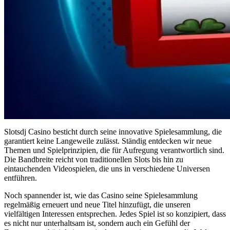
Slotsdj Casino besticht durch seine innovative Spielesammlung, die
garantiert keine Langeweile zulässt. Ständig entdecken wir neue
Themen und Spielprinzipien, die für Aufregung verantwortlich sind.
Die Bandbreite reicht von traditionellen Slots bis hin zu
eintauchenden Videospielen, die uns in verschiedene Universen
entführen.
Noch spannender ist, wie das Casino seine Spielesammlung
regelmäßig erneuert und neue Titel hinzufügt, die unseren
vielfältigen Interessen entsprechen. Jedes Spiel ist so konzipiert, dass
es nicht nur unterhaltsam ist, sondern auch ein Gefühl der