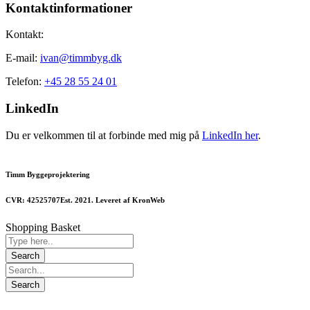
Kontaktinformationer
Kontakt:
E-mail:
ivan@timmbyg.dk
Telefon:
+45 28 55 24 01
LinkedIn
Du er velkommen til at forbinde med mig på
LinkedIn her
.
Timm Byggeprojektering
CVR: 42525707
Est. 2021. Leveret af KronWeb
Shopping Basket