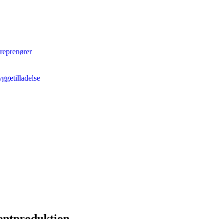
reprenører
getilladelse
entproduktion,