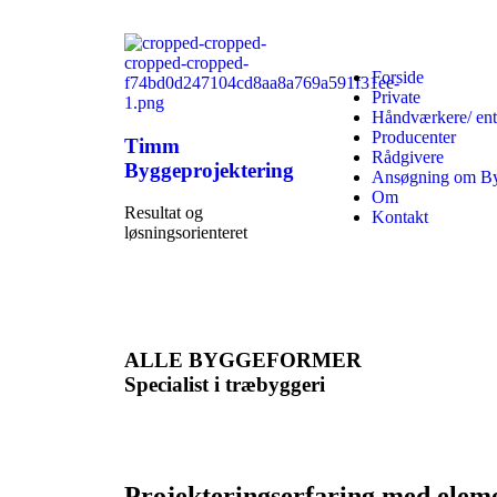
Forside
Private
Håndværkere/ ent
Producenter
Timm
Rådgivere
Byggeprojektering
Ansøgning om Byg
Om
Resultat og
Kontakt
løsningsorienteret
ALLE BYGGEFORMER
Specialist i træbyggeri
Projekteringserfaring med elem