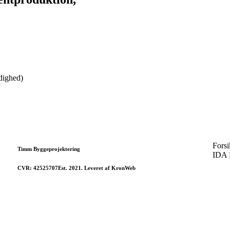
ådighed)
Forsi
Timm Byggeprojektering
IDA F
CVR: 42525707
Est. 2021. Leveret af KronWeb