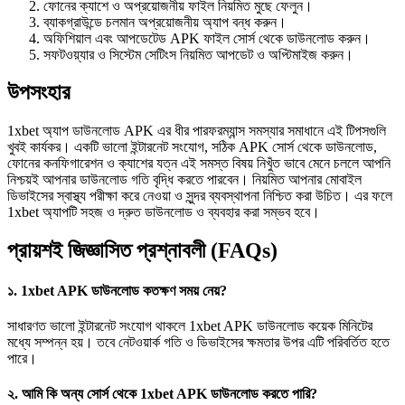
ফোনের ক্যাশে ও অপ্রয়োজনীয় ফাইল নিয়মিত মুছে ফেলুন।
ব্যাকগ্রাউন্ডে চলমান অপ্রয়োজনীয় অ্যাপ বন্ধ করুন।
অফিশিয়াল এবং আপডেটেড APK ফাইল সোর্স থেকে ডাউনলোড করুন।
সফটওয়্যার ও সিস্টেম সেটিংস নিয়মিত আপডেট ও অপ্টিমাইজ করুন।
উপসংহার
1xbet অ্যাপ ডাউনলোড APK এর ধীর পারফরম্যান্স সমস্যার সমাধানে এই টিপসগুলি
খুবই কার্যকর। একটি ভালো ইন্টারনেট সংযোগ, সঠিক APK সোর্স থেকে ডাউনলোড,
ফোনের কনফিগারেশন ও ক্যাশের যত্ন এই সমস্ত বিষয় নিখুঁত ভাবে মেনে চললে আপনি
নিশ্চয়ই আপনার ডাউনলোড গতি বৃদ্ধি করতে পারবেন। নিয়মিত আপনার মোবাইল
ডিভাইসের স্বাস্থ্য পরীক্ষা করে নেওয়া ও সুন্দর ব্যবস্থাপনা নিশ্চিত করা উচিত। এর ফলে
1xbet অ্যাপটি সহজ ও দ্রুত ডাউনলোড ও ব্যবহার করা সম্ভব হবে।
প্রায়শই জিজ্ঞাসিত প্রশ্নাবলী (FAQs)
১. 1xbet APK ডাউনলোড কতক্ষণ সময় নেয়?
সাধারণত ভালো ইন্টারনেট সংযোগ থাকলে 1xbet APK ডাউনলোড কয়েক মিনিটের
মধ্যে সম্পন্ন হয়। তবে নেটওয়ার্ক গতি ও ডিভাইসের ক্ষমতার উপর এটি পরিবর্তিত হতে
পারে।
২. আমি কি অন্য সোর্স থেকে 1xbet APK ডাউনলোড করতে পারি?